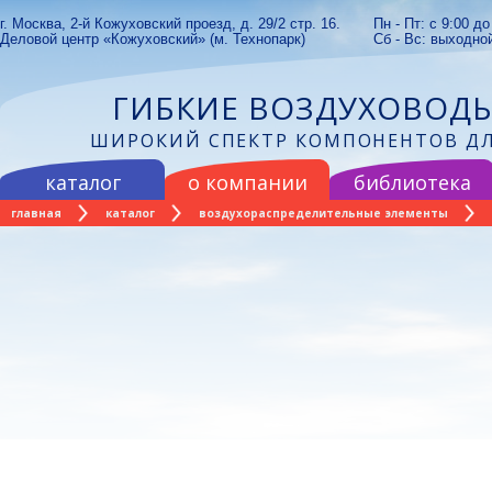
г. Москва, 2-й Кожуховский проезд, д. 29/2 стр. 16.
Пн - Пт: с 9:00 до
Деловой центр «Кожуховский» (м. Технопарк)
Сб - Вс: выходно
ГИБКИЕ ВОЗДУХОВОДЫ
ШИРОКИЙ СПЕКТР КОМПОНЕНТОВ ДЛ
каталог
о компании
библиотека
главная
каталог
воздухораспределительные элементы
dvsc-p приточный диффузор